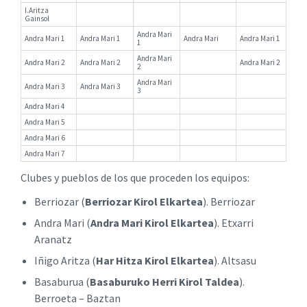
I.Aritza
Gainsol
Andra Mari
Andra Mari 1
Andra Mari 1
Andra Mari
Andra Mari 1
1
Andra Mari
Andra Mari 2
Andra Mari 2
Andra Mari 2
2
Andra Mari
Andra Mari 3
Andra Mari 3
3
Andra Mari 4
Andra Mari 5
Andra Mari 6
Andra Mari 7
Clubes y pueblos de los que proceden los equipos:
Berriozar (
Berriozar Kirol Elkartea
). Berriozar
Andra Mari (
Andra Mari Kirol Elkartea
). Etxarri
Aranatz
Iñigo Aritza (
Har Hitza Kirol Elkartea
). Altsasu
Basaburua (
Basaburuko Herri Kirol Taldea
).
Berroeta – Baztan