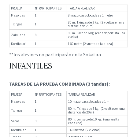
PRUEBA
Nº PARTICIPANTES
TAREA A REALIZAR
Mazorcas
1
8 mazorcas colocadas a 1 metro
80 m. Txingas de 3 kg. (2 vueltas en una
Txingas
1
distancia de 20m)
80 m. Saco de 6 kg. (cada deportista una
Zakularis
3
vuelta)
Korrikolari
1
160 metro (2 vueltas a la plaza)
**los alevines no participarán en la Sokatira
INFANTILES
TAREAS DE LA PRUEBA COMBINADA (3 tandas):
PRUEBA
Nº PARTICIPANTES
TAREA A REALIZAR
Mazorcas
1
10 mazorcas colocadas a 1 m.
80 m. Txingas de 5 kg. (2 vueltas en una
Txingas
1
distancia de 20m)
80 m. con saco de 10 kg. (una vuelta
Sacos
3
cada uno)
Korrikalari
1
160 metros (2 vueltas)