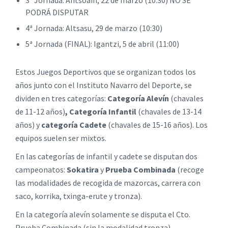
3ª Jornada: Antsoain, 22 de marzo (10:30) NO SE
PODRÁ DISPUTAR
4ª Jornada: Altsasu, 29 de marzo (10:30)
5ª Jornada (FINAL): Igantzi, 5 de abril (11:00)
Estos Juegos Deportivos que se organizan todos los
años junto con el Instituto Navarro del Deporte, se
dividen en tres categorías:
Categoría Alevín
(chavales
de 11-12 años)
, Categoría Infantil
(chavales de 13-14
años) y
categoría Cadete
(chavales de 15-16 años). Los
equipos suelen ser mixtos.
En las categorías de infantil y cadete se disputan dos
campeonatos:
Sokatira
y
Prueba Combinada
(recoge
las modalidades de recogida de mazorcas, carrera con
saco, korrika, txinga-erute y tronza).
En la categoría alevín solamente se disputa el Cto.
Prueba Combinada (sin la modalidad tronza).