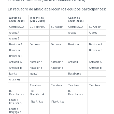
En recuadro de abajo aparecen los equipos participantes:
Alevines
Infantiles
Cadetes
(2008-2009)
(2006-2007)
(2004-2005)
COMBINADA
COMBINADA
SOKATIRA
COMBINADA
SOKATIRA
Araxes A
Araxes
Araxes
Araxes B
Berriozar A
Berriozar
Berriozar
Berriozar
Berriozar A
Berriozar B
Berriozar B
Berriozar C
Antsoain A
Antsoain A
Antsoain A
Antsoain
Antsoain A
Antsoain B
Antsoain B
Antsoain B
Antsoain B
Igantzi
Igantzi
Basaburua
Artzanegi
Txantrea
Txantrea
Txantrea
Txantrea
BRT
BRT
BRT
Menditarrak
Menditarrak
Menditarrak
I.Aritza
Iñigo Aritza
Iñigo Aritza
Intsusburu
I.Aritza
Bargagain