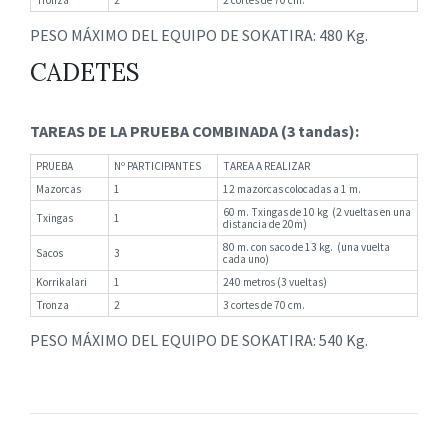
Tronza
2
2 cortes de 70 cm.
PESO MÁXIMO DEL EQUIPO DE SOKATIRA: 480 Kg.
CADETES
TAREAS DE LA PRUEBA COMBINADA (3 tandas):
PRUEBA
Nº PARTICIPANTES
TAREA A REALIZAR
Mazorcas
1
12 mazorcas colocadas a 1 m.
60 m. Txingas de 10 kg (2 vueltas en una
Txingas
1
distancia de 20m)
80 m. con saco de 13 kg. (una vuelta
Sacos
3
cada uno)
Korrikalari
1
240 metros (3 vueltas)
Tronza
2
3 cortes de 70 cm.
PESO MÁXIMO DEL EQUIPO DE SOKATIRA: 540 Kg.