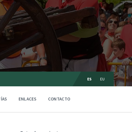
C
ES
EU
h
o
o
s
ÍAS
ENLACES
CONTACTO
e
l
a
n
g
u