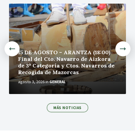
M
o
r
e
15 DE AGOSTO – ARANTZA (18:00)
Final del Cto. Navarro de Aizkora
de 3ª Categoría y Ctos. Navarros de
Recogida de Mazorcas
agosto 3, 2026
in
GENERAL
MÁS NOTICIAS