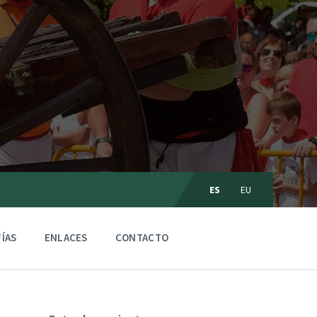
C
ES
EU
h
o
o
s
ÍAS
ENLACES
CONTACTO
e
l
a
n
g
u