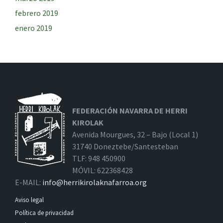
febrero 2019
enero 2019
FEDERACIÓN NAVARRA DE HERRI
KIROLAK
Avenida Mourgues, 32 – Bajo (Local 1)
31740 Doneztebe/Santesteban
TLF: 948 450900
MÓVIL: 622368428
E-MAIL:
info@herrikirolaknafarroa.org
Aviso legal
Política de privacidad