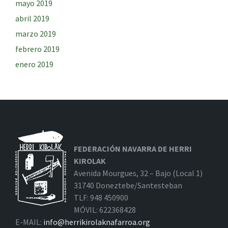
mayo 2019
abril 2019
marzo 2019
febrero 2019
enero 2019
FEDERACIÓN NAVARRA DE HERRI
KIROLAK
Avenida Mourgues, 32 – Bajo (Local 1)
31740 Doneztebe/Santesteban
TLF: 948 450900
MÓVIL: 622368428
E-MAIL:
info@herrikirolaknafarroa.org