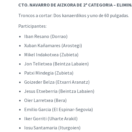
CTO. NAVARRO DE AIZKORA DE 2ª CATEGORIA – ELIMI
Troncos a cortar: Dos kanaerdikos y uno de 60 pulgadas.
Participantes:
Iban Resano (Dorrao)
Xuban Kañamares (Arostegi)
Mikel Indakotxea (Zubieta)
Jon Telletxea (Beintza Labaien)
Patxi Mindegia (Zubieta)
Goizeder Belza (Etxarri Aranatz)
Jesus Etxeberria (Beintza Labaien)
Oier Larretxea (Bera)
Emilio Garcia (El Espinar-Segovia)
Iker Gorriti (Uharte Arakil)
Iosu Santamaria (Iturgoien)