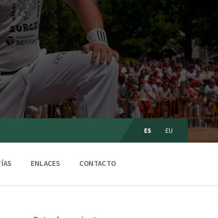
C
ES
EU
h
o
o
s
ÍAS
ENLACES
CONTACTO
e
l
a
n
g
u