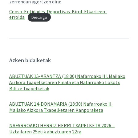
zerrendan agertzen dira:
Censo-Entidades-Deportivas-Kirol-Elkarteen-
errolda
Descarga
Azken bidalketak
ABUZTUAK 15-ARANTZA (18:00) Nafarroako III. Mailako
Aizkora Txapelketaren Finala eta Nafarroako Lokotx
Biltze Txapelketak
ABUZTUAK 14-DONAMARIA (18:30) Nafarroako II.
Mailako Aizkora Txapelketaren Kanporaketa
NAFARROAKO HERRIZ HERRI TXAPELKETA 2026 –
Uztailaren 25etik abuztuaren 22ra