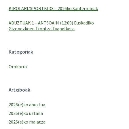
KIROLARI/SPORTKIDS – 2026ko Sanferminak
ABUZTUAK 1 – ANTSOAIN (12:00) Euskadiko
Gizonezkoen Trontza Txapelketa
Kategoriak
Orokorra
Artxiboak
2026(e)ko abuztua
2026(e)ko uztaila
2026(e)ko maiatza