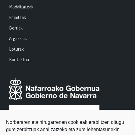
Modalitateak
Emaitzak
Berriak
Argazkiak
Loturak
Kontaktua
Norberaren eta hirugarrenen cookieak erabiltzen ditugu
gure zerbitzuak analizatzeko eta zure lehentasunekin