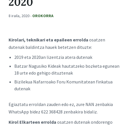
2020
8 iraila, 2020
-
OROKORRA
Kirolari, teknikari eta epaileen errolda
osatzen
dutenak baldintza hauek betetzen dituzte:
2019 eta 2020an lizentzia atera dutenak
Batzar Nagusiko Kideak hautatzeko bozketa egunean
18 urte edo gehigo dituztenak
Bizilekua Nafarroako Foru Komunitatean finkatua
dutenak
Egiaztatu erroldan zauden edo ez, zure NAN zenbakia
WhatsApp bidez 622 368428 zenbakira bidaliz.
Kirol Elkarteen errolda
osatzen dutenak ondorengo