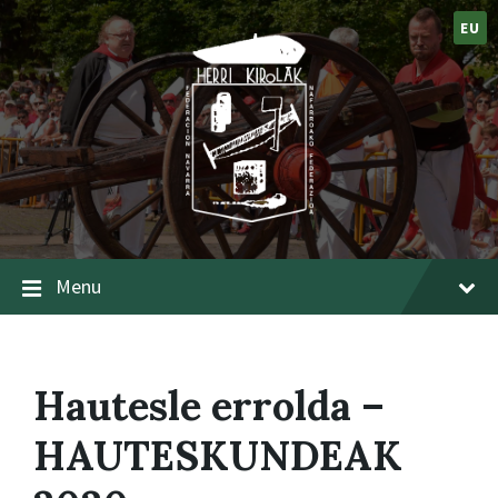
EU
Menu
Hautesle errolda –
HAUTESKUNDEAK