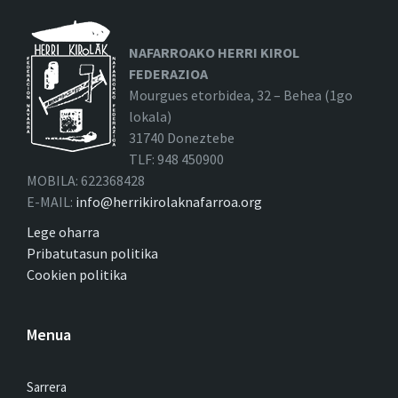
NAFARROAKO HERRI KIROL
FEDERAZIOA
Mourgues etorbidea, 32 – Behea (1go
lokala)
31740 Doneztebe
TLF: 948 450900
MOBILA: 622368428
E-MAIL:
info@herrikirolaknafarroa.org
Lege oharra
Pribatutasun politika
Cookien politika
Menua
Sarrera