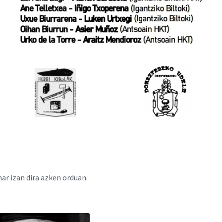
ar izan dira azken orduan.