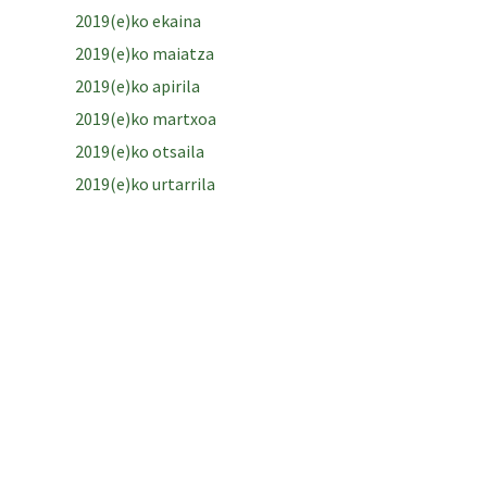
2019(e)ko ekaina
2019(e)ko maiatza
2019(e)ko apirila
2019(e)ko martxoa
2019(e)ko otsaila
2019(e)ko urtarrila