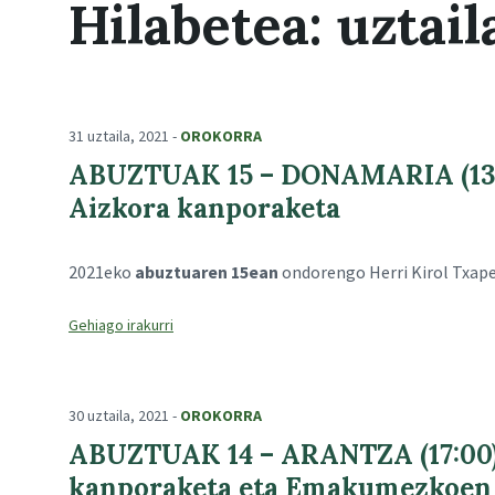
Hilabetea:
uztail
31 uztaila, 2021
-
OROKORRA
ABUZTUAK 15 – DONAMARIA (13:00
Aizkora kanporaketa
2021eko
abuztuaren 15ean
ondorengo Herri Kirol Txap
30 uztaila, 2021
-
OROKORRA
ABUZTUAK 14 – ARANTZA (17:00) 
kanporaketa eta Emakumezkoen 