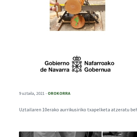
9 uztaila, 2021
-
OROKORRA
Uztailaren 10erako aurrikusiriko txapelketa atzeratu beh