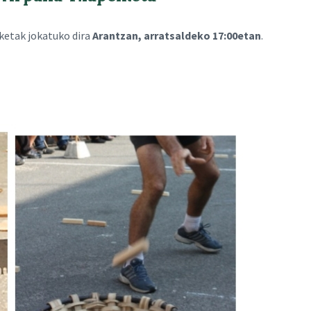
ketak jokatuko dira
Arantzan, arratsaldeko 17:00etan
.