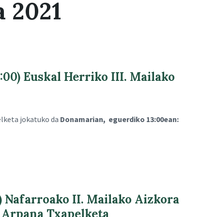
a 2021
) Euskal Herriko III. Mailako
elketa jokatuko da
Donamarian, eguerdiko 13:00ean:
Nafarroako II. Mailako Aizkora
Arpana Txapelketa