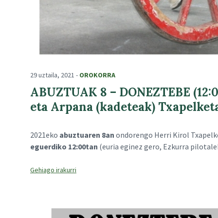
29 uztaila, 2021
-
OROKORRA
ABUZTUAK 8 – DONEZTEBE (12:00)
eta Arpana (kadeteak) Txapelket
2021eko
abuztuaren 8an
ondorengo Herri Kirol Txapelk
eguerdiko 12:00tan
(euria eginez gero, Ezkurra pilotal