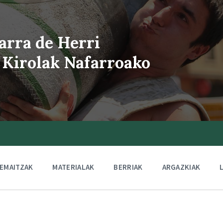
arra de Herri
 Kirolak Nafarroako
EMAITZAK
MATERIALAK
BERRIAK
ARGAZKIAK