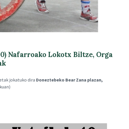
 Nafarroako Lokotx Biltze, Orga
ak
etak jokatuko dira
Doneztebeko Bear Zana plazan,
ekuan)