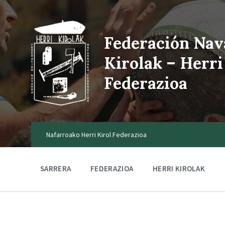
Federación Nav
Kirolak – Herri
Federazioa
Nafarroako Herri Kirol Federazioa
SARRERA
FEDERAZIOA
HERRI KIROLAK