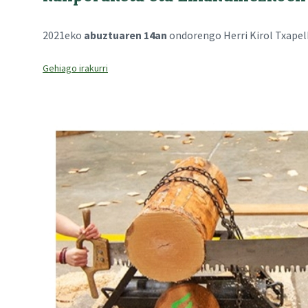
2021eko
abuztuaren 14an
ondorengo Herri Kirol Txapel