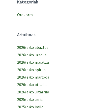
Kategoriak
Orokorra
Artxiboak
2026(e)ko abuztua
2026(e)ko uztaila
2026(e)ko maiatza
2026(e)ko apirila
2026(e)ko martxoa
2026(e)ko otsaila
2026(e)ko urtarrila
2025(e)ko urria
2025(e)ko iraila