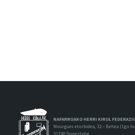
NAFARROAKO HERRI KIROL FEDERAZI
Mourgues etorbidea, 32 – Behea (1go lo
31740 Doneztebe