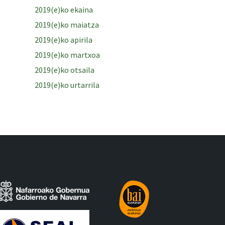
2019(e)ko ekaina
2019(e)ko maiatza
2019(e)ko apirila
2019(e)ko martxoa
2019(e)ko otsaila
2019(e)ko urtarrila