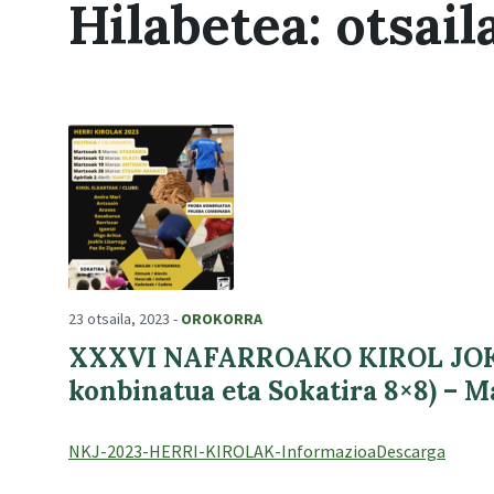
Hilabetea:
otsail
23 otsaila, 2023
-
OROKORRA
XXXVI NAFARROAKO KIROL JOK
konbinatua eta Sokatira 8×8) – M
NKJ-2023-HERRI-KIROLAK-Informazioa
Descarga