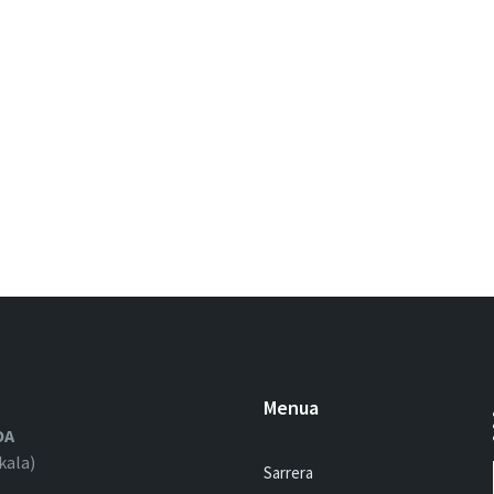
Menua
OA
kala)
Sarrera