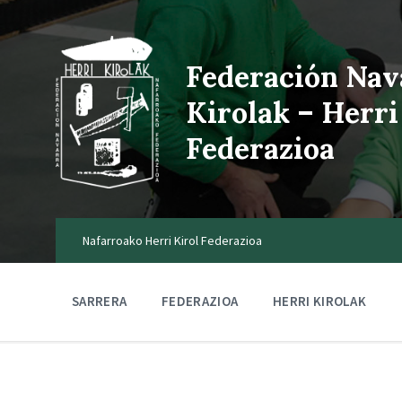
Federación Nav
Kirolak – Herri
Federazioa
Nafarroako Herri Kirol Federazioa
SARRERA
FEDERAZIOA
HERRI KIROLAK