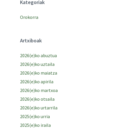
Kategoriak
Orokorra
Artxiboak
2026(e)ko abuztua
2026(e)ko uztaila
2026(e)ko maiatza
2026(e)ko apirila
2026(e)ko martxoa
2026(e)ko otsaila
2026(e)ko urtarrila
2025(e)ko urria
2025(e)ko iraila