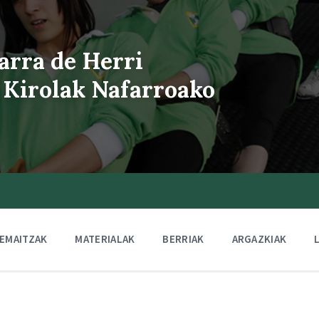
arra de Herri
 Kirolak Nafarroako
EMAITZAK
MATERIALAK
BERRIAK
ARGAZKIAK