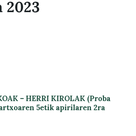
a 2023
OAK – HERRI KIROLAK (Proba
artxoaren 5etik apirilaren 2ra