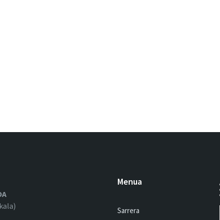
Menua
OA
kala)
Sarrera