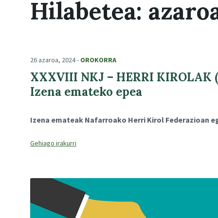
Hilabetea:
azaro
26 azaroa, 2024
-
OROKORRA
XXXVIII NKJ – HERRI KIROLAK (P
Izena emateko epea
Izena emateak Nafarroako Herri Kirol Federazioan egi