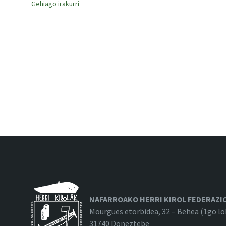
NAFARROAKO HERRI KIROL FEDERAZI
Mourgues etorbidea, 32 – Behea (1go lo
31740 Doneztebe