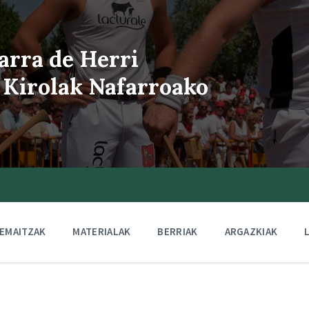
arra de Herri
 Kirolak Nafarroako
EMAITZAK
MATERIALAK
BERRIAK
ARGAZKIAK