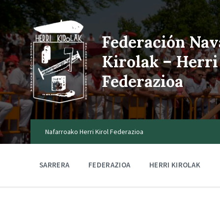
Federación Nav
Kirolak – Herri
Federazioa
Nafarroako Herri Kirol Federazioa
SARRERA
FEDERAZIOA
HERRI KIROLAK