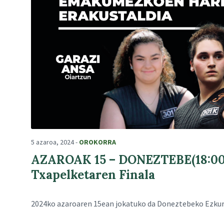
5 azaroa, 2024
-
OROKORRA
AZAROAK 15 – DONEZTEBE(18:00) 
Txapelketaren Finala
2024ko azaroaren 15ean jokatuko da Doneztebeko Ezkurr