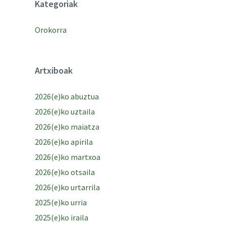
Kategoriak
Orokorra
Artxiboak
2026(e)ko abuztua
2026(e)ko uztaila
2026(e)ko maiatza
2026(e)ko apirila
2026(e)ko martxoa
2026(e)ko otsaila
2026(e)ko urtarrila
2025(e)ko urria
2025(e)ko iraila