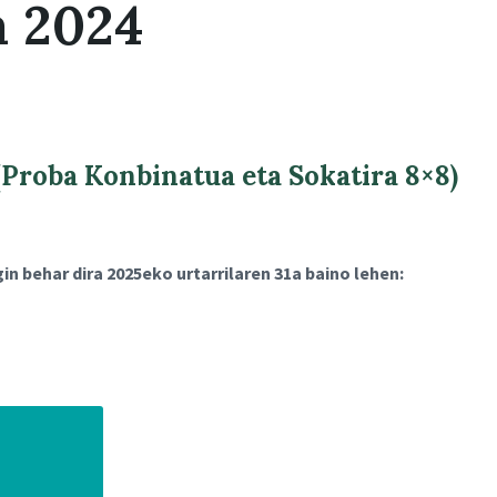
a 2024
roba Konbinatua eta Sokatira 8×8)
n behar dira 2025eko urtarrilaren 31a baino lehen: