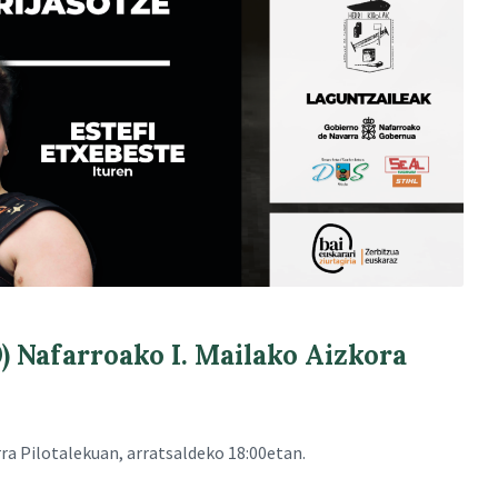
Nafarroako I. Mailako Aizkora
a Pilotalekuan, arratsaldeko 18:00etan.