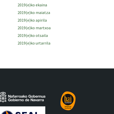
2019(e)ko ekaina
2019(e)ko maiatza
2019(e)ko apirila
2019(e)ko martxoa
2019(e)ko otsaila
2019(e)ko urtarrila