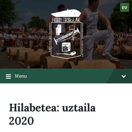
EU
Menu
Hilabetea:
uztaila
2020