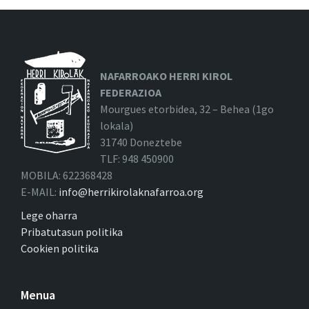
NAFARROAKO HERRI KIROL
FEDERAZIOA
Mourgues etorbidea, 32 – Behea (1go
lokala)
31740 Doneztebe
TLF: 948 450900
MOBILA: 622368428
E-MAIL:
info@herrikirolaknafarroa.org
Lege oharra
Pribatutasun politika
Cookien politika
Menua