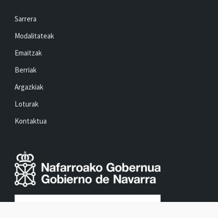
Sarrera
Modalitateak
Emaitzak
Berriak
Argazkiak
Loturak
Kontaktua