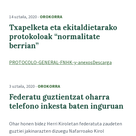
14 uztaila, 2020
-
OROKORRA
Txapelketa eta ekitaldietarako
protokoloak “normalitate
berrian”
PROTOCOLO-GENERAL-FNHK-y-anexos
Descarga
3 uztaila, 2020
-
OROKORRA
Federatu guztientzat oharra
telefono inkesta baten inguruan
Ohar honen bidez Herri Kiroletan federatuta zaudeten
guztiei jakinarazten dizuegu Nafarroako Kirol