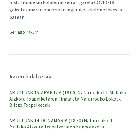
Institutuarekin kolaboratzen ari garela COVID-19
gaixotasunaren ondorioen inguruko telefono inkesta
batean.
Azken bidalketak
ABUZTUAK 15-ARANTZA (18:00) Nafarroako III. Mailako
Aizkora Txapelketaren Finala eta Nafarroako Lokotx
Biltze Txapelketak
ABUZTUAK 14-DONAMARIA (18:30) Nafarroako II.
Mailako Aizkora Txapelketaren Kanporaketa