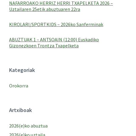
NAFARROAKO HERRIZ HERRI TXAPELKETA 2026 –
Uztailaren 25etik abuztuaren 22ra
KIROLARI/SPORTKIDS – 2026ko Sanferminak
ABUZTUAK 1 – ANTSOAIN (12:00) Euskadiko
Gizonezkoen Trontza Txapelketa
Kategoriak
Orokorra
Artxiboak
2026(e)ko abuztua
2026(e)ko uztaila