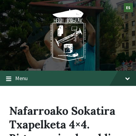
ES
Menu
Nafarroako Sokatira
Txapelketa 4×4.