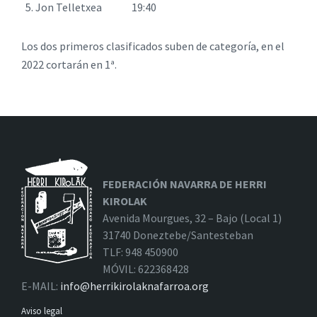
Jon Telletxea 19:40
Los dos primeros clasificados suben de categoría, en el
2022 cortarán en 1ª.
FEDERACIÓN NAVARRA DE HERRI
KIROLAK
Avenida Mourgues, 32 – Bajo (Local 1)
31740 Doneztebe/Santesteban
TLF: 948 450900
MÓVIL: 622368428
E-MAIL:
info@herrikirolaknafarroa.org
Aviso legal