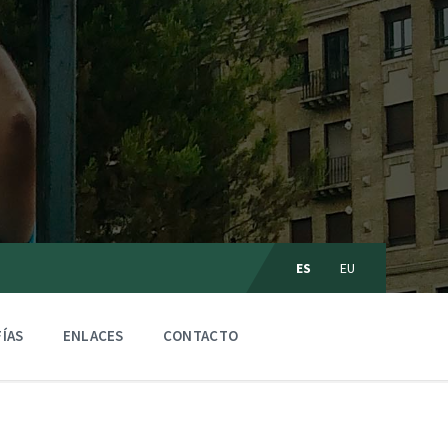
C
ES
EU
h
o
o
s
ÍAS
ENLACES
CONTACTO
e
l
a
n
g
u