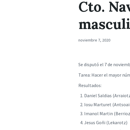
Cto. Na
mascul
noviembre 7, 2020
Se disputó el 7 de noviemb
Tarea: Hacer el mayor núm
Resultados:
Daniel Saldias (Arrai
Iosu Marturet (Antso
Imanol Martin (Berrio
Jesus Goñi (Lekarot