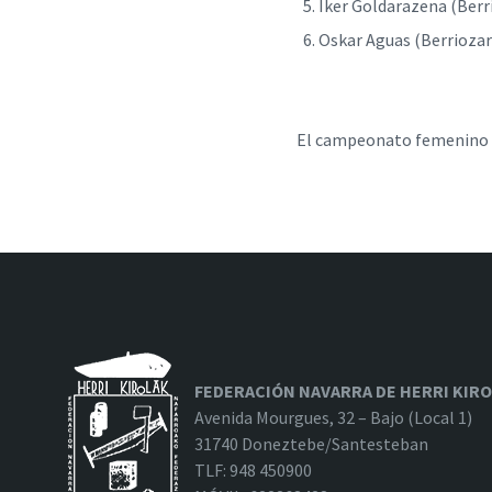
Iker Goldarazena (Berr
Oskar Aguas (Berrioz
El campeonato femenino no
FEDERACIÓN NAVARRA DE HERRI KIR
Avenida Mourgues, 32 – Bajo (Local 1)
31740 Doneztebe/Santesteban
TLF: 948 450900