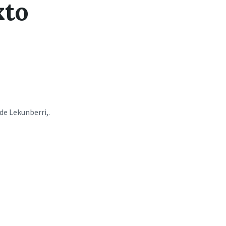
xto
a
g
e
:
de Lekunberri,.