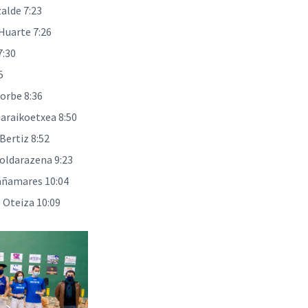
alde 7:23
Huarte 7:26
7:30
5
korbe 8:36
Garaikoetxea 8:50
Bertiz 8:52
oldarazena 9:23
añamares 10:04
 Oteiza 10:09