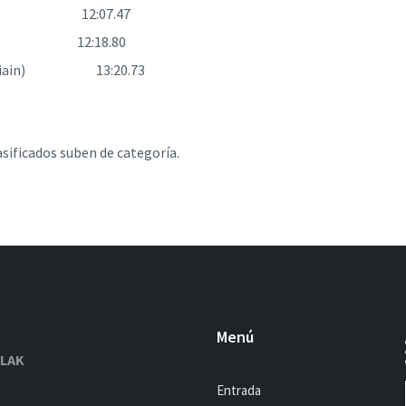
sasu) 12:07.47
era) 12:18.80
 (Urdiain) 13:20.73
asificados suben de categoría.
Menú
OLAK
Entrada