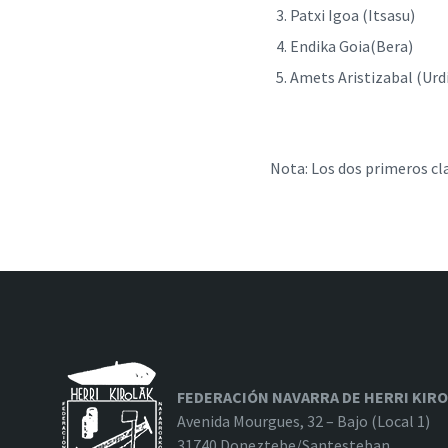
Patxi Igoa (It
Endika Goia(B
Amets Aristizabal
Nota: Los dos primeros cl
FEDERACIÓN NAVARRA DE HERRI KIR
Avenida Mourgues, 32 – Bajo (Local 1)
31740 Doneztebe/Santesteban