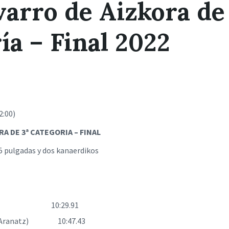
varro de Aizkora de
ía – Final 2022
2:00)
A DE 3ª CATEGORIA – FINAL
45 pulgadas y dos kanaerdikos
Baiona) 10:29.91
arri Aranatz) 10:47.43