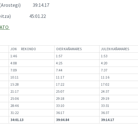
s (Arostegi) 39:14.17
i (Leitza) 45:01.22
NATO
JON REKONDO
OIER KAÑAMARES
JULEN KAÑAMARES
1:46
1:57
1:53
4:08
4:25
4:20
7:09
7:44
7:37
10:11
11:17
11:16
15:28
17:22
17:02
21:17
25:07
24:37
25:06
29:18
29:19
28:46
33:10
33:31
31:22
36:17
36:37
34:01.13
39:04.84
39:14.17