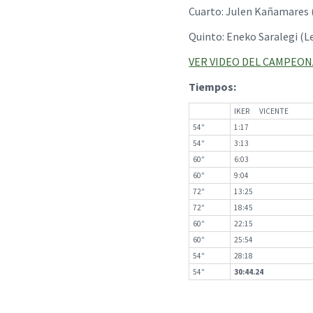
Cuarto: Julen Kañamare
Quinto: Eneko Saraleg
VER VIDEO DEL CAMPEO
Tiempos:
IKER VICENTE
54″
1:17
54″
3:13
60″
6:03
60″
9:04
72″
13:25
72″
18:45
60″
22:15
60″
25:54
54″
28:18
54″
30:44.24