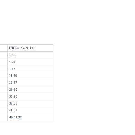
ENEKO SARALEGI
1:46
4:29
7:38
11:59
18:47
28:26
33:26
38:16
41:17
45:01.22