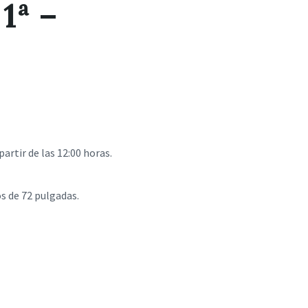
1ª –
a
g
e
:
artir de las 12:00 horas.
os de 72 pulgadas.