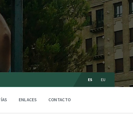
C
ES
EU
h
o
o
s
ÍAS
ENLACES
CONTACTO
e
l
a
n
g
u