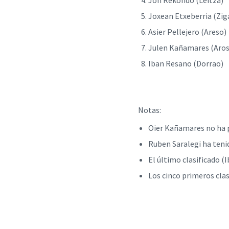
Jon Rekondo (Leitza
Joxean Etxeberria (Zi
Asier Pellejero (Ares
Julen Kañamares (Aros
Iban Resano (Dorrao
Notas:
Oier Kañamares no ha p
Ruben Saralegi ha tenid
El último clasificado 
Los cinco primeros clas