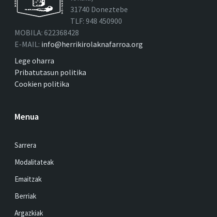
31740 Doneztebe
TLF: 948 450900
MOBILA: 622368428
E-MAIL:
info@herrikirolaknafarroa.org
Lege oharra
Pribatutasun politika
Cookien politika
Menua
Sarrera
Modalitateak
Emaitzak
Berriak
Argazkiak