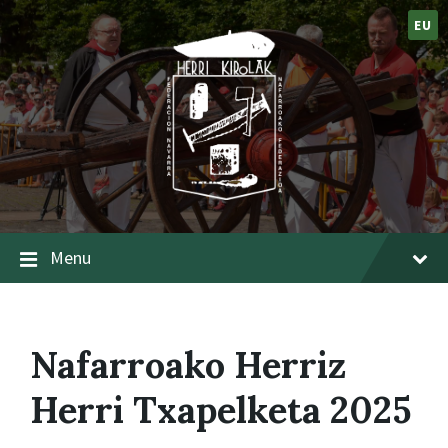
EU
Menu
Nafarroako Herriz
Herri Txapelketa 2025