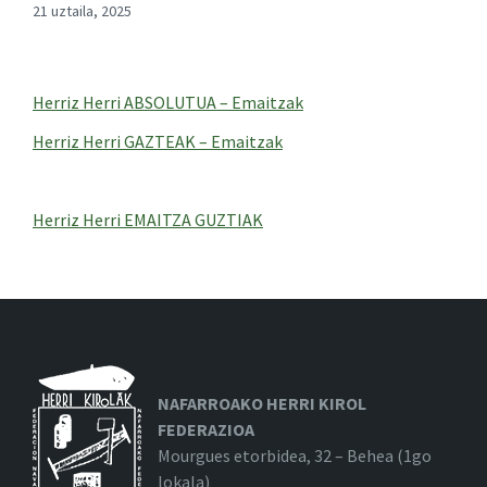
21 uztaila, 2025
Herriz Herri ABSOLUTUA – Emaitzak
Herriz Herri GAZTEAK – Emaitzak
Herriz Herri EMAITZA GUZTIAK
NAFARROAKO HERRI KIROL
FEDERAZIOA
Mourgues etorbidea, 32 – Behea (1go
lokala)