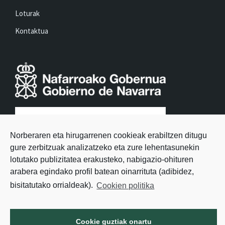
Loturak
Kontaktua
Norberaren eta hirugarrenen cookieak erabiltzen ditugu
gure zerbitzuak analizatzeko eta zure lehentasunekin
lotutako publizitatea erakusteko, nabigazio-ohituren
arabera egindako profil batean oinarrituta (adibidez,
bisitatutako orrialdeak).
Cookien politika
Cookie guztiak onartu