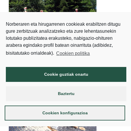
Norberaren eta hirugarrenen cookieak erabiltzen ditugu
gure zerbitzuak analizatzeko eta zure lehentasunekin
lotutako publizitatea erakusteko, nabigazio-ohituren
arabera egindako profil batean oinarrituta (adibidez,
bisitatutako orrialdeak).
Cookien politika
Cookie guztiak onartu
Baztertu
Cookien konfigurazioa