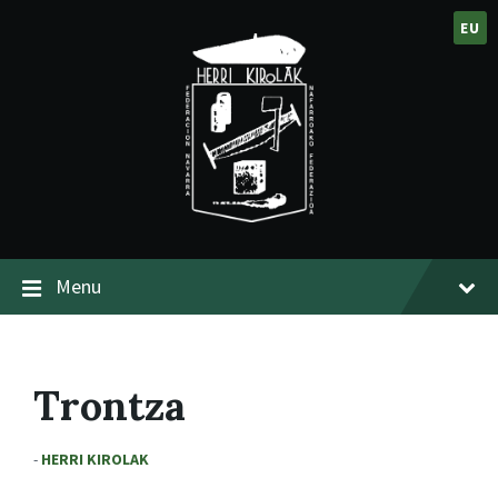
EU
Menu
Trontza
-
HERRI KIROLAK