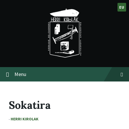
EU
Menu
Sokatira
-
HERRI KIROLAK