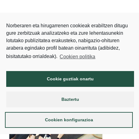
Norberaren eta hirugarrenen cookieak erabiltzen ditugu
gure zerbitzuak analizatzeko eta zure lehentasunekin
lotutako publizitatea erakusteko, nabigazio-ohituren
arabera egindako profil batean oinarrituta (adibidez,
bisitatutako orrialdeak).
Cookien politika
Cookie guztiak onartu
Baztertu
Cookien konfigurazioa