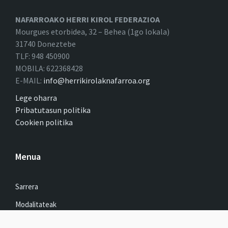
NAFARROAKO HERRI KIROL FEDERAZIOA
Mourgues etorbidea, 32 – Behea (1go lokala)
31740 Doneztebe
TLF: 948 450900
MOBILA: 622368428
E-MAIL:
info@herrikirolaknafarroa.org
Lege oharra
Pribatutasun politika
Cookien politika
Menua
Sarrera
Modalitateak
Emaitzak