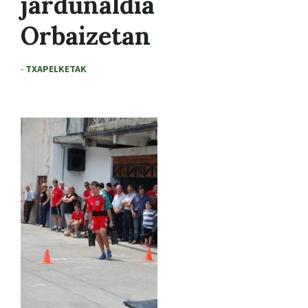
jardunaldia
Orbaizetan
-
TXAPELKETAK