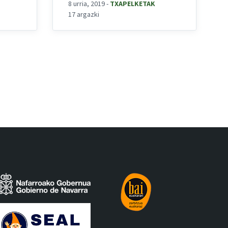
8 urria, 2019
-
TXAPELKETAK
17 argazki