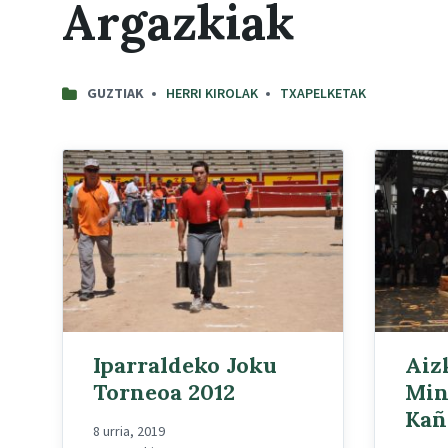
Argazkiak
C
GUZTIAK
HERRI KIROLAK
TXAPELKETAK
A
T
E
G
O
R
I
E
S
:
Iparraldeko Joku
Aiz
Torneoa 2012
Min
Kañ
8 urria, 2019