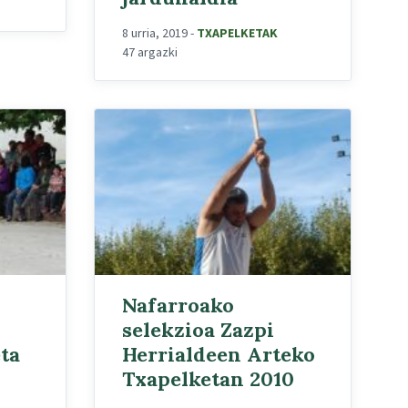
8 urria, 2019
-
TXAPELKETAK
47 argazki
Nafarroako
selekzioa Zazpi
ta
Herrialdeen Arteko
Txapelketan 2010