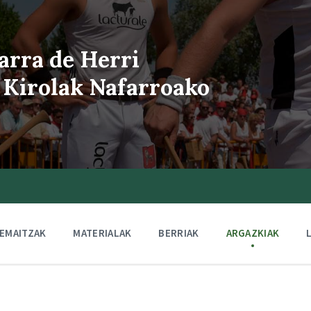
arra de Herri
 Kirolak Nafarroako
EMAITZAK
MATERIALAK
BERRIAK
ARGAZKIAK