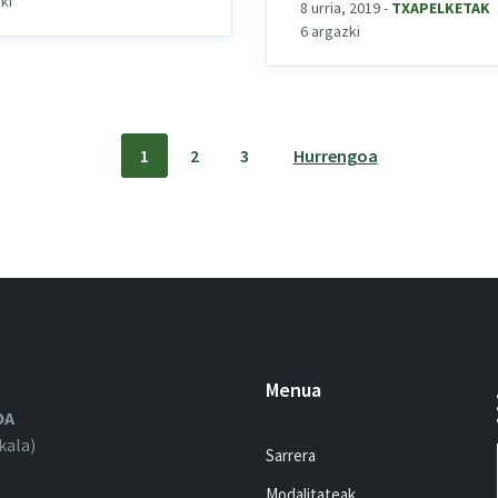
ki
8 urria, 2019
-
TXAPELKETAK
6 argazki
1
2
3
Hurrengoa
Menua
OA
kala)
Sarrera
Modalitateak