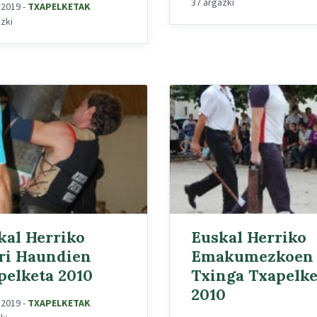
37 argazki
, 2019
-
TXAPELKETAK
azki
kal Herriko
Euskal Herriko
ri Haundien
Emakumezkoen
pelketa 2010
Txinga Txapelke
2010
, 2019
-
TXAPELKETAK