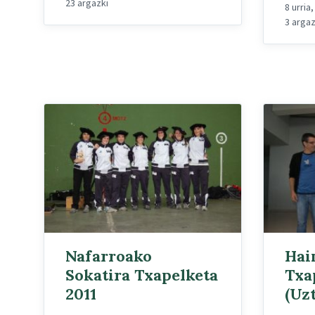
23 argazki
8 urria
3 argaz
Nafarroako
Hai
Sokatira Txapelketa
Txa
2011
(Uzt