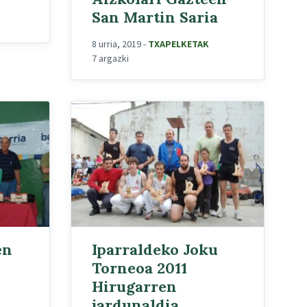
San Martin Saria
8 urria, 2019
-
TXAPELKETAK
7 argazki
en
Iparraldeko Joku
Torneoa 2011
Hirugarren
jardunaldia