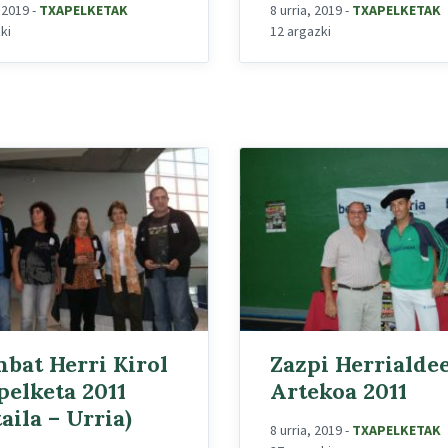
, 2019
-
TXAPELKETAK
8 urria, 2019
-
TXAPELKETAK
ki
12 argazki
nbat Herri Kirol
Zazpi Herrialde
pelketa 2011
Artekoa 2011
aila – Urria)
8 urria, 2019
-
TXAPELKETAK