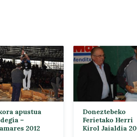
kora apustua
Doneztebeko
degia –
Ferietako Herri
amares 2012
Kirol Jaialdia 20