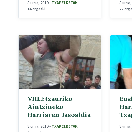
8 urria, 2019
-
TXAPELKETAK
8 urria
14 argazki
72 arg
VIII.Etxauriko
Eus
Aintzineko
Har
Harriaren Jasoaldia
Txa
8 urria, 2019
-
TXAPELKETAK
8 urria