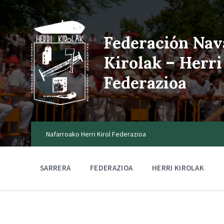
Federación Nav
Kirolak – Herri
Federazioa
Nafarroako Herri Kirol Federazioa
SARRERA
FEDERAZIOA
HERRI KIROLAK