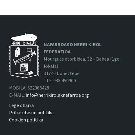
NAFARROAKO HERRI KIROL
FEDERAZIOA
Mourgues etorbidea, 32 – Behea (1go
lokala)
31740 Doneztebe
TLF: 948 450900
MOBILA: 622368428
E-MAIL:
info@herrikirolaknafarroa.org
Lege oharra
Pribatutasun politika
Cookien politika