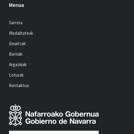
Menua
Sarrera
Modalitateak
Emaitzak
Berriak
Argazkiak
Loturak
Kontaktua