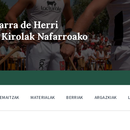
arra de Herri
 Kirolak Nafarroako
EMAITZAK
MATERIALAK
BERRIAK
ARGAZKIAK