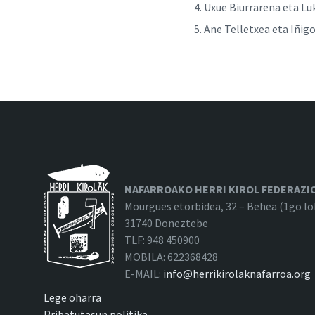
Uxue Biurrarena eta Luk
Ane Telletxea eta Iñigo
NAFARROAKO HERRI KIROL FEDERAZI
Mourgues etorbidea, 32 – Behea (1go lo
31740 Doneztebe
TLF: 948 450900
MOBILA: 622368428
E-MAIL:
info@herrikirolaknafarroa.org
Lege oharra
Pribatutasun politika