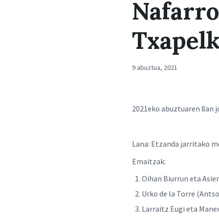
Nafarro
Txapelk
9 abuztua, 2021
2021eko abuztuaren 8an j
Lana: Etzanda jarritako m
Emaitzak:
Oihan Biurrun eta As
Urko de la Torre (Ant
Larraitz Eugi eta Mane