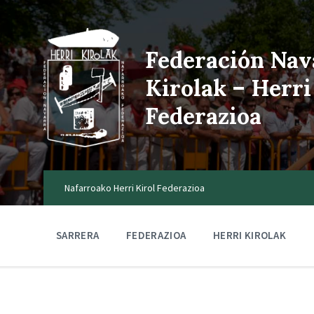
Federación Nav
Kirolak – Herri
Federazioa
Nafarroako Herri Kirol Federazioa
SARRERA
FEDERAZIOA
HERRI KIROLAK