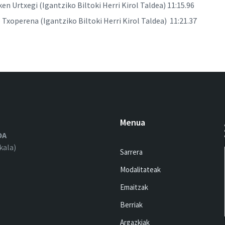
en Urtxegi (Igantziko Biltoki Herri Kirol Taldea) 11:15.96
 Txoperena (Igantziko Biltoki Herri Kirol Taldea) 11:21.37
Menua
OA
kala)
Sarrera
Modalitateak
Emaitzak
Berriak
Argazkiak