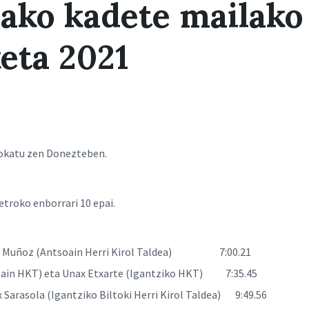
ako kadete mailako
eta 2021
okatu zen Donezteben.
etroko enborrari 10 epai.
ier Muñoz (Antsoain Herri Kirol Taldea) 7:00.21
soain HKT) eta Unax Etxarte (Igantziko HKT) 7:35.45
x Sarasola (Igantziko Biltoki Herri Kirol Taldea) 9:49.56