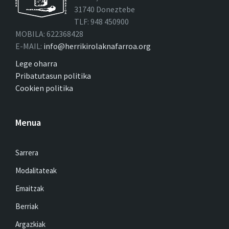
31740 Doneztebe
TLF: 948 450900
MOBILA: 622368428
E-MAIL:
info@herrikirolaknafarroa.org
Lege oharra
Pribatutasun politika
Cookien politika
Menua
Sarrera
Modalitateak
Emaitzak
Berriak
Argazkiak