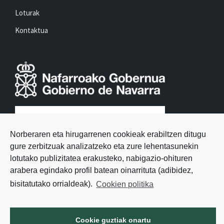
Loturak
Kontaktua
Norberaren eta hirugarrenen cookieak erabiltzen ditugu
gure zerbitzuak analizatzeko eta zure lehentasunekin
lotutako publizitatea erakusteko, nabigazio-ohituren
arabera egindako profil batean oinarrituta (adibidez,
bisitatutako orrialdeak).
Cookien politika
Cookie guztiak onartu