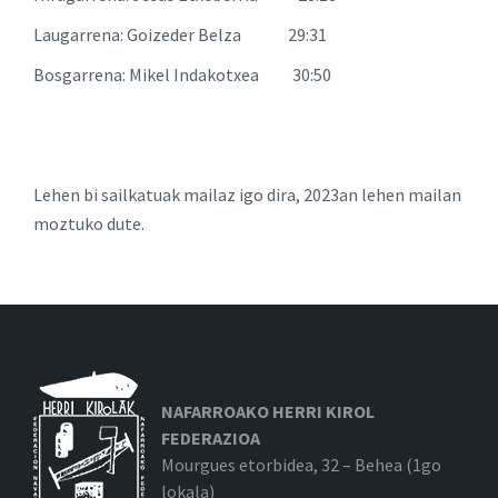
Laugarrena: Goizeder Belza 29:31
Bosgarrena: Mikel Indakotxea 30:50
Lehen bi sailkatuak mailaz igo dira, 2023an lehen mailan
moztuko dute.
NAFARROAKO HERRI KIROL
FEDERAZIOA
Mourgues etorbidea, 32 – Behea (1go
lokala)