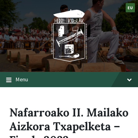
EU
Menu
Nafarroako II. Mailako
Aizkora Txapelketa –