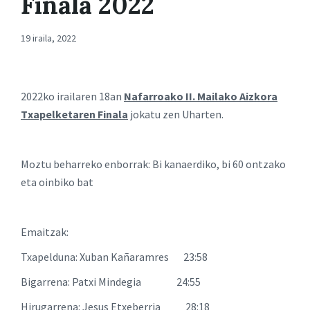
Finala 2022
19 iraila, 2022
2022ko irailaren 18an
Nafarroako II. Mailako Aizkora
Txapelketaren Finala
jokatu zen Uharten.
Moztu beharreko enborrak: Bi kanaerdiko, bi 60 ontzako
eta oinbiko bat
Emaitzak:
Txapelduna: Xuban Kañaramres 23:58
Bigarrena: Patxi Mindegia 24:55
Hirugarrena: Jesus Etxeberria 28:18