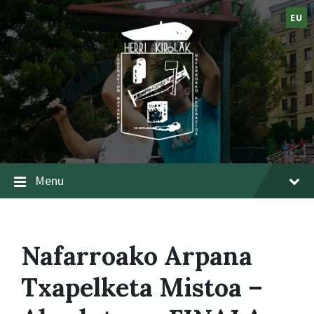
EU
Menu
Nafarroako Arpana
Txapelketa Mistoa –