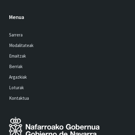
Menua
Sarrera
Modalitateak
Emaitzak
Berriak
Argazkiak
Loturak
Kontaktua