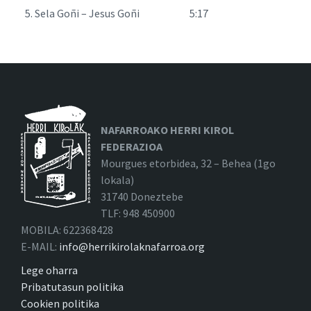
Sela Goñi – Jesus Goñi 5:17
NAFARROAKO HERRI KIROL
FEDERAZIOA
Mourgues etorbidea, 32 – Behea (1go
lokala)
31740 Doneztebe
TLF: 948 450900
MOBILA: 622368428
E-MAIL:
info@herrikirolaknafarroa.org
Lege oharra
Pribatutasun politika
Cookien politika