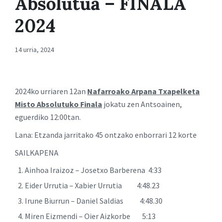
Absolutua – FINALA
2024
14 urria, 2024
2024ko urriaren 12an
Nafarroako Arpana Txapelketa
Misto Absolutuko Finala
jokatu zen Antsoainen,
eguerdiko 12:00tan.
Lana: Etzanda jarritako 45 ontzako enborrari 12 korte
SAILKAPENA
Ainhoa Iraizoz – Josetxo Barberena 4:33
Eider Urrutia – Xabier Urrutia 4:48.23
Irune Biurrun – Daniel Saldias 4:48.30
Miren Eizmendi – Oier Aizkorbe 5:13