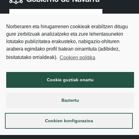
Norberaren eta hirugarrenen cookieak erabiltzen ditugu
gure zerbitzuak analizatzeko eta zure lehentasunekin
lotutako publizitatea erakusteko, nabigazio-ohituren
arabera egindako profil batean oinarrituta (adibidez,
bisitatutako orrialdeak).
Cookien politika
Cookie guztiak onartu
Baztertu
Cookien konfigurazioa